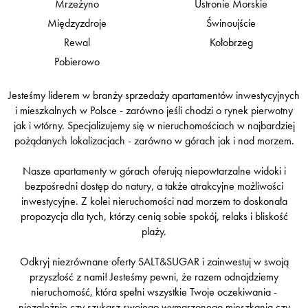
Mrzeżyno
Ustronie Morskie
Międzyzdroje
Świnoujście
Rewal
Kołobrzeg
Pobierowo
Jesteśmy liderem w branży sprzedaży apartamentów inwestycyjnych
i mieszkalnych w Polsce - zarówno jeśli chodzi o rynek pierwotny
jak i wtórny. Specjalizujemy się w nieruchomościach w najbardziej
pożądanych lokalizacjach - zarówno w górach jak i nad morzem.
Nasze apartamenty w górach oferują niepowtarzalne widoki i
bezpośredni dostęp do natury, a także atrakcyjne możliwości
inwestycyjne. Z kolei nieruchomości nad morzem to doskonała
propozycja dla tych, którzy cenią sobie spokój, relaks i bliskość
plaży.
Odkryj niezrównane oferty SALT&SUGAR i zainwestuj w swoją
przyszłość z nami! Jesteśmy pewni, że razem odnajdziemy
nieruchomość, która spełni wszystkie Twoje oczekiwania -
niezależnie czy szukasz swojego wymarzonego mieszkania czy