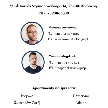
ul. Karola Szymanowskiego 14, 78-100 Kołobrzeg
NIP: 7393865030
Mateusz Lachowicz
+48 733 026 006
m.lachowicz@saltsugar.pl
Tomasz Magdziak
+48 734 409 071
t.magdziak@saltsugar.pl
Apartamenty na sprzedaż
Rogowo
Dźwirzyno
Świeradów-Zdrój
Mielno